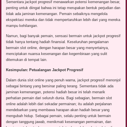
Sementara jackpot progresif menawarkan potensi kemenangan besar,
penting untuk diingat bahwa ini tetap merupakan bentuk perjudian dan
tidak ada jaminan kemenangan. Pemain sebaiknya mengelola
ekspektasi mereka dan tidak mempertaruhkan lebih dari yang mereka
mampu kehilangan.
Namun, bagi banyak pemain, sensasi bermain untuk jackpot progresif
tidak hanya tentang hadiah finansial. Keseluruhan pengalaman
bermain slot online, dengan harapan besar yang menyertainya,
menciptakan nuansa kesenangan dan kegembiraan yang sulit
ditemukan di tempat lain.
Kesimpulan: Petualangan Jackpot Progresif
Dalam dunia slot online yang penuh warna, jackpot progresif menonjol
sebagai bintang yang bersinar paling terang. Sementara tidak ada
jaminan kemenangan, potensi hadiah besar ini telah menarik
perhatian pemain dari seluruh dunia. Bagi sebagian, bermain slot
online adalah lebih dari sekadar permainan; itu adalah perjalanan
mendebarkan yang membawa harapan akan hadiah besar yang
mengubah hidup. Sebagai pemain, selalu penting untuk bermain
dengan tanggung jawab, menikmati kesenangan permainan, dan