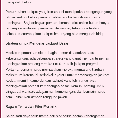
mengubah hidup.
Pertumbuhan jackpot yang konstan ini menciptakan ketegangan yang
tak tertandingi ketika pemain melihat angka hadiah yang terus
meningkat. Bagi sebagian pemain, bermain slot online bukan hanya
tentang kegembiraan permainan itu sendiri, tetapi juga tentang
peluang memenangkan jackpot besar yang bisa mengubah hidup.
Strategi untuk Mengejar Jackpot Besar
Meskipun permainan slot sebagian besar didasarkan pada
keberuntungan, ada beberapa strategi yang dapat membantu pemain
meningkatkan peluang mereka untuk meraih jackpot progresif.
Pertama, pemain harus memastikan mereka memasang taruhan
maksimum karena ini seringkali syarat untuk memenangkan jackpot.
Kedua, memilih game dengan jackpot yang lebih tinggi bisa
meningkatkan potensi kemenangan besar. Namun, penting untuk
diingat bahwa tidak ada jaminan kemenangan, dan bermain harus
selalu dilakukan dengan tanggung jawab.
Ragam Tema dan Fitur Menarik
Salah satu daya tarik utama dari slot online adalah keberagaman