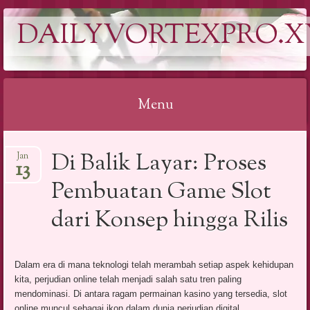
DAILYVORTEXPRO.X
Menu
Skip
Di Balik Layar: Proses
Jan
to
13
content
Pembuatan Game Slot
dari Konsep hingga Rilis
Dalam era di mana teknologi telah merambah setiap aspek kehidupan
kita, perjudian online telah menjadi salah satu tren paling
mendominasi. Di antara ragam permainan kasino yang tersedia, slot
online muncul sebagai ikon dalam dunia perjudian digital