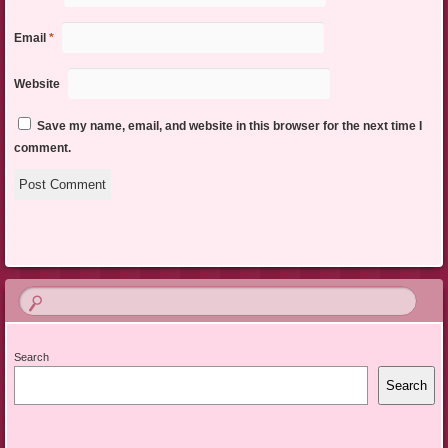
Email
*
Website
Save my name, email, and website in this browser for the next time I
comment.
Search
Search