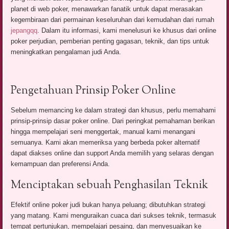
planet di web poker, menawarkan fanatik untuk dapat merasakan
kegembiraan dari permainan keseluruhan dari kemudahan dari rumah
jepangqq
. Dalam itu informasi, kami menelusuri ke khusus dari online
poker perjudian, pemberian penting gagasan, teknik, dan tips untuk
meningkatkan pengalaman judi Anda.
Pengetahuan Prinsip Poker Online
Sebelum memancing ke dalam strategi dan khusus, perlu memahami
prinsip-prinsip dasar poker online. Dari peringkat pemahaman berikan
hingga mempelajari seni menggertak, manual kami menangani
semuanya. Kami akan memeriksa yang berbeda poker alternatif
dapat diakses online dan support Anda memilih yang selaras dengan
kemampuan dan preferensi Anda.
Menciptakan sebuah Penghasilan Teknik
Efektif online poker judi bukan hanya peluang; dibutuhkan strategi
yang matang. Kami menguraikan cuaca dari sukses teknik, termasuk
tempat pertunjukan, mempelajari pesaing, dan menyesuaikan ke