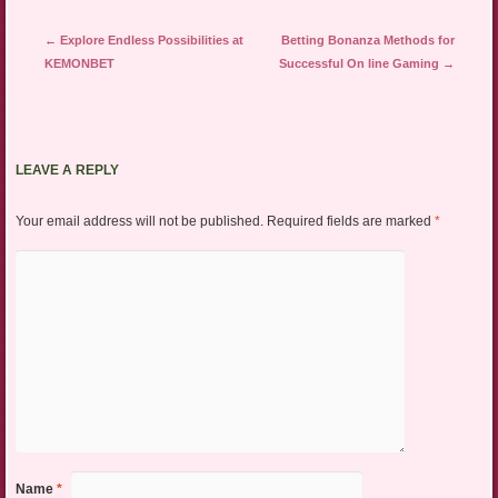
Post navigation
←
Explore Endless Possibilities at
Betting Bonanza Methods for
KEMONBET
Successful On line Gaming
→
LEAVE A REPLY
Your email address will not be published.
Required fields are marked
*
Name
*