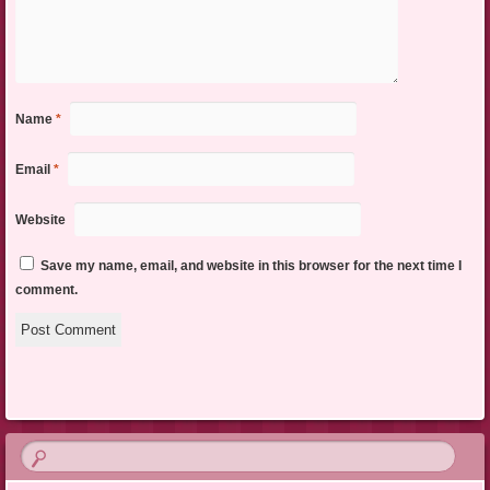
Name
*
Email
*
Website
Save my name, email, and website in this browser for the next time I
comment.