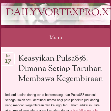
DAILYVORTEXPRO.X
Menu
Skip
Keasyikan Pulsa858:
Jan
to
17
content
Dimana Setiap Taruhan
Membawa Kegembiraan
Industri kasino daring terus berkembang, dan Pulsa858 muncul
sebagai salah satu destinasi utama bagi para pencinta judi daring
yang mencari kegembiraan dan keunggulan. Dalam artikel ini, kita
akan menelusuri lebih dalam ke dalam dunia
pulsa858 agen bola
,