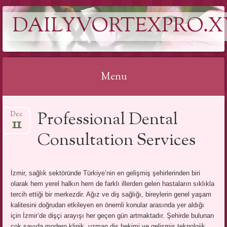
DAILYVORTEXPRO.X
Menu
Skip
Professional Dental
Dec
to
11
content
Consultation Services
İzmir, sağlık sektöründe Türkiye’nin en gelişmiş şehirlerinden biri
olarak hem yerel halkın hem de farklı illerden gelen hastaların sıklıkla
tercih ettiği bir merkezdir. Ağız ve diş sağlığı, bireylerin genel yaşam
kalitesini doğrudan etkileyen en önemli konular arasında yer aldığı
için İzmir’de dişçi arayışı her geçen gün artmaktadır. Şehirde bulunan
çok sayıda modern klinik, uzman diş hekimi ve gelişmiş teknolojik