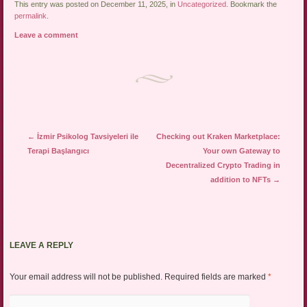
This entry was posted on December 11, 2025, in
Uncategorized
. Bookmark the
permalink
.
Leave a comment
Post navigation
←
İzmir Psikolog Tavsiyeleri ile
Checking out Kraken Marketplace:
Terapi Başlangıcı
Your own Gateway to
Decentralized Crypto Trading in
addition to NFTs
→
LEAVE A REPLY
Your email address will not be published.
Required fields are marked
*