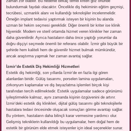
zaman zor olabilir. Bu nedenle birkaç temel kriteri göz önünde
bulundurmak faydalı olacaktır. Öncelikle diş hekiminin eğitim geçmişi,
tecrübesi, uzmanlık alanı ve kullandığı teknolojiler incelenmelidir.
Örneğin implant tedavisi yaptırmak isteyen bir kişinin bu alanda
uzman bir hekim seçmesi gereklidir. Diğer önemli bir kriter ise klinik
hijyenidir. Modern ve steril ortamda hizmet veren klinikler her zaman
daha güvenilirdir. Ayrıca hastaların daha önce yaptığı yorumlar da
doğru dişçiyi seçmede önemli bir referans olabilir. İzmir gibi büyük bir
şehirde hem kaliteli hem de güvenilir hizmet bulmak mümkündür,
ancak araştırma yapmak her zaman avantaj sağlar.
İzmir’de Estetik Diş Hekimliği Hizmetleri
Estetik diş hekimliği, son yıllarda İzmir’de en fazla ilgi gören
alanlardan biridir. Gülüş tasarımı, porselen lamina uygulamaları,
zirkonyum kaplamalar ve diş beyazlatma işlemleri birçok kişi
tarafından tercih edilmektedir. Estetik uygulamalar sadece görünümü
iyileştirmekle kalmaz, aynı zamanda kişinin özgüvenini de artırır.
İzmir’deki estetik diş klinikleri, dijital gülüş tasarımı gibi teknolojilerle
hastalara tedavi öncesinde oluşacak sonuçları görme avantajı sağlar.
Bu yöntem, hastaların daha bilinçli karar vermesine yardımcı olur.
Gelişmiş tekniklerin kullanıldığı bu uygulamalar, hem doğal hem de
estetik bir görünüm elde etmek isteyenler için ideal seçenekler sunar.