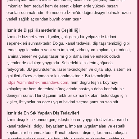
imkanlar, hem tedavi hem de estetik işlemlerde yüksek başarı
oranları sunmaktadır. Bu nedenle İzmir’de doğru dişçiyi bulmak, uzun
vadeli sağlık açısından büyük önem taşır.
İzmir’de Dişçi Hizmetlerinin Çeşitliliği
İzmir’de hizmet veren dişçiler, çok geniş bir yelpazede tedavi
seçenekleri sunmaktadır. Dolgu, kanal tedavisi, diş taşı temizliği gibi
temel uygulamaların yanı sıra implant, zirkonyum kaplama, ortodonti,
lamina veneer ve gülüş tasarımı gibi daha ileri ve estetik odaklı
işlemler de oldukça yaygındır. Şehirdeki kliniklerin çoğunda
radyografi, 3D görüntüleme, lazer teknolojileri ve dijital ölçü sistemleri
gibi ileri düzey ekipmanlar kullanılmaktadır. Bu teknolojiler
https://izmirdishekimirandevu.com
, hem doğru teşhis koymayı
kolaylaştırır hem de tedavi süreçlerinde hastaya daha konforlu bir
deneyim sunar. Her dişçinin farklı bir uzmanlık alanı bulunduğu için
kişiler, ihtiyaçlarına göre uygun hekimi seçme şansına sahiptir.
İzmir’de En Sık Yapılan Diş Tedavileri
İzmir dişçi kliniklerinde gerçekleştirilen en yaygın tedaviler arasında
kanal tedavisi, dolgu, beyazlatma, implant uygulamaları ve estetik
kaplamalar bulunmaktadır. Kanal tedavisi, dişin iç kısmında oluşan