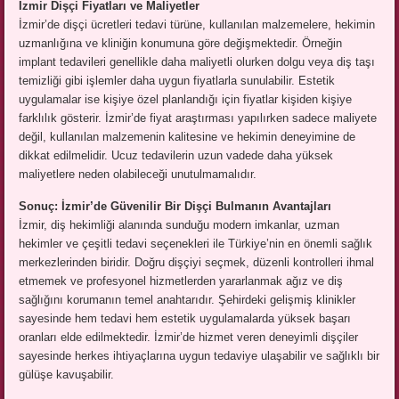
İzmir Dişçi Fiyatları ve Maliyetler
İzmir’de dişçi ücretleri tedavi türüne, kullanılan malzemelere, hekimin
uzmanlığına ve kliniğin konumuna göre değişmektedir. Örneğin
implant tedavileri genellikle daha maliyetli olurken dolgu veya diş taşı
temizliği gibi işlemler daha uygun fiyatlarla sunulabilir. Estetik
uygulamalar ise kişiye özel planlandığı için fiyatlar kişiden kişiye
farklılık gösterir. İzmir’de fiyat araştırması yapılırken sadece maliyete
değil, kullanılan malzemenin kalitesine ve hekimin deneyimine de
dikkat edilmelidir. Ucuz tedavilerin uzun vadede daha yüksek
maliyetlere neden olabileceği unutulmamalıdır.
Sonuç: İzmir’de Güvenilir Bir Dişçi Bulmanın Avantajları
İzmir, diş hekimliği alanında sunduğu modern imkanlar, uzman
hekimler ve çeşitli tedavi seçenekleri ile Türkiye’nin en önemli sağlık
merkezlerinden biridir. Doğru dişçiyi seçmek, düzenli kontrolleri ihmal
etmemek ve profesyonel hizmetlerden yararlanmak ağız ve diş
sağlığını korumanın temel anahtarıdır. Şehirdeki gelişmiş klinikler
sayesinde hem tedavi hem estetik uygulamalarda yüksek başarı
oranları elde edilmektedir. İzmir’de hizmet veren deneyimli dişçiler
sayesinde herkes ihtiyaçlarına uygun tedaviye ulaşabilir ve sağlıklı bir
gülüşe kavuşabilir.