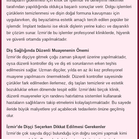
iltihapların giderilmesi için kritik bir işlemdir ve deneyimli hekimler
tarafından yapıldığında oldukça başarılı sonuçlar verir. Dolgu işlemleri
çürüklerin temizlenmesi ve dişin doğal formuna kavuşması için
uygulanırken, diş beyazlatma estetik amaçlı tercih edilen popüler bir
işlemdir. İmplant tedavisi ise eksik dişlerin yerine kalıcı ve dayanıklı
bir çözüm sunar. İzmir’de bu işlemler profesyonel kliniklerde, hijyenik
ve güvenli ortamda yapılmaktadır.
Diş Sağlığında Düzenli Muayenenin Önemi
İzmir’de dişçiye gitmek çoğu zaman şikayet üzerine yapılmaktadır,
oysa düzenli kontroller diş ve diş eti sorunlarının erken teşhis
edilmesini sağlar. Uzman dişçiler, yılda en az iki kez profesyonel
muayene yapılmasını önermektedir. Düzenli kontroller sayesinde
çürükler fark edilmeden ilerlemez, diş taşları temizlenir ve estetik
bozukluklar erken dönemde tespit edilir. İzmir’deki birçok klinik,
düzenli muayeneler için randevu hatırlatma sistemleri kullanarak
hastaların sağlıklarını takip etmelerini kolaylaştırmaktadır. Bu sayede
ileride büyük maliyetlere yol açabilecek tedavilerin önüne geçilmiş
olur.
İzmir’de Dişçi Seçerken Dikkat Edilmesi Gerekenler
İzmir’de çok sayıda dişçi bulunduğu için doğru seçimi yapmak kimi