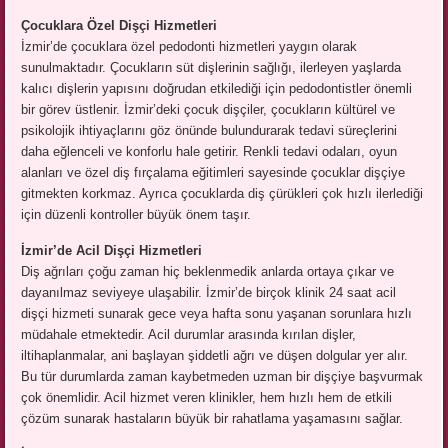
Çocuklara Özel Dişçi Hizmetleri
İzmir’de çocuklara özel pedodonti hizmetleri yaygın olarak
sunulmaktadır. Çocukların süt dişlerinin sağlığı, ilerleyen yaşlarda
kalıcı dişlerin yapısını doğrudan etkilediği için pedodontistler önemli
bir görev üstlenir. İzmir’deki çocuk dişçiler, çocukların kültürel ve
psikolojik ihtiyaçlarını göz önünde bulundurarak tedavi süreçlerini
daha eğlenceli ve konforlu hale getirir. Renkli tedavi odaları, oyun
alanları ve özel diş fırçalama eğitimleri sayesinde çocuklar dişçiye
gitmekten korkmaz. Ayrıca çocuklarda diş çürükleri çok hızlı ilerlediği
için düzenli kontroller büyük önem taşır.
İzmir’de Acil Dişçi Hizmetleri
Diş ağrıları çoğu zaman hiç beklenmedik anlarda ortaya çıkar ve
dayanılmaz seviyeye ulaşabilir. İzmir’de birçok klinik 24 saat acil
dişçi hizmeti sunarak gece veya hafta sonu yaşanan sorunlara hızlı
müdahale etmektedir. Acil durumlar arasında kırılan dişler,
iltihaplanmalar, ani başlayan şiddetli ağrı ve düşen dolgular yer alır.
Bu tür durumlarda zaman kaybetmeden uzman bir dişçiye başvurmak
çok önemlidir. Acil hizmet veren klinikler, hem hızlı hem de etkili
çözüm sunarak hastaların büyük bir rahatlama yaşamasını sağlar.